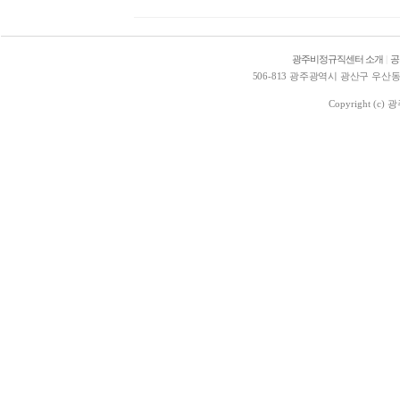
광주비정규직센터 소개
|
공
506-813 광주광역시 광산구 우산동 1578
Copyright (c)
광