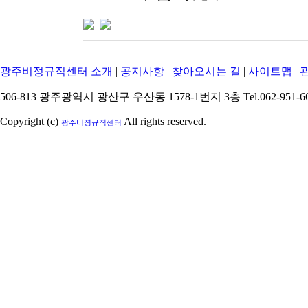
광주비정규직센터 소개
|
공지사항
|
찾아오시는 길
|
사이트맵
|
506-813 광주광역시 광산구 우산동 1578-1번지 3층 Tel.062-951-6615
Copyright (c)
All rights reserved.
광주비졍규직센터