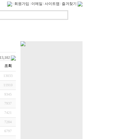
회원가입
이메일
사이트맵
즐겨찾기
113,102
조회
13033
11910
9345
7937
7421
7284
6797