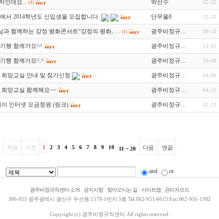
인데요...
박선수
02-22
(4)
에서 2014학년도 신입생을 모집합니다.
단무울0
12-31
님과 함께하는 강정 평화콘서트“강정의 평화, …
광주비정규…
09-10
(1)
화기행 함께가요^^
광주비정규…
11-01
기행 함께가요^.^
광주비정규…
10-08
직 희망교실 안내 및 참가신청
광주비정규…
04-06
직 희망교실 함께해요~~
광주비정규…
04-10
레이 인터넷 모금청원 (링크)
광주비정규…
02-23
처음
이전
1
2
3
4
5
6
7
8
9
10
다음
맨끝
11 ~ 20
and
or
광주비정규직센터 소개
|
공지사항
|
찾아오시는 길
|
사이트맵
|
관리자모드
506-813 광주광역시 광산구 우산동 1578-1번지 3층 Tel.062-951-6615 Fax.062-951-1982
Copyright (c)
광주비졍규직센터
All rights reserved.