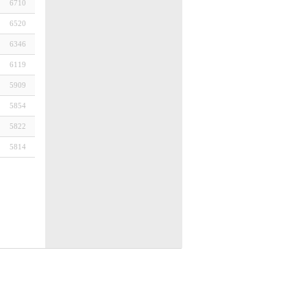
6710
6520
6346
6119
5909
5854
5822
5814