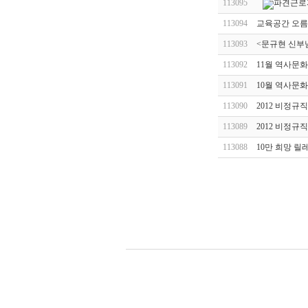
113095
파견근로자
113094
교육공간 오름
113093
<문규현 신부
113092
11월 역사문
113091
10월 역사문화
113090
2012 비정규
113089
2012 비정규
113088
10만 희망 릴