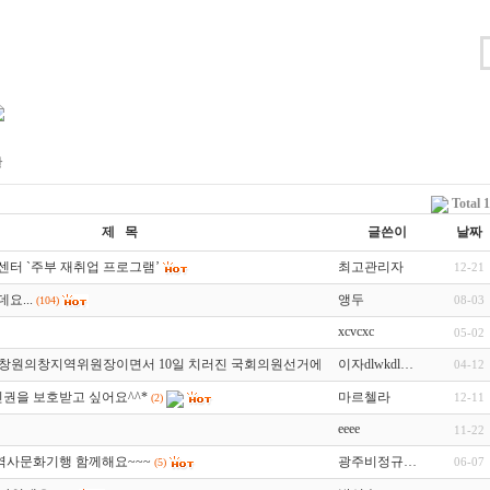
판
Total 
제 목
글쓴이
날짜
터 `주부 재취업 프로그램’
최고관리자
12-21
요...
앵두
08-03
(104)
xcvcxc
05-02
 창원의창지역위원장이면서 10일 치러진 국회의원선거에서…
이자dlwkdl…
04-12
(1)
인권을 보호받고 싶어요^^*
마르첼라
12-11
(2)
eeee
11-22
월 역사문화기행 함께해요~~~
광주비정규…
06-07
(5)