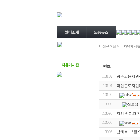
비정규직센터 >
자유게시
자유게시판
번호
113102
광주고용지원센
113101
파견근로자인데
113100
ddsv
113099
진보당
113098
저의 권리와 
113097
eeee
113096
남해로....6