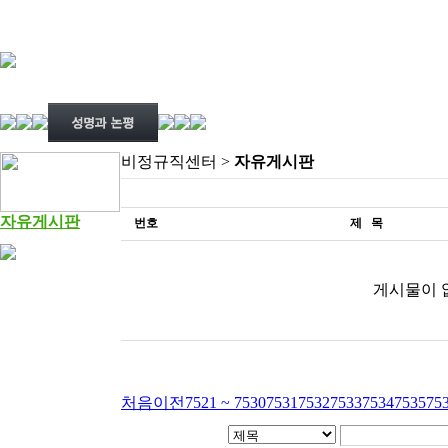
비정규직센터 >
자유게시판
자유게시판
번호
제 목
게시물이 
처음
이전
7521 ~ 7530
7531
7532
7533
7534
7535
75