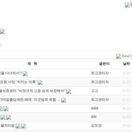
판
Total 
제 목
글쓴이
날짜
을 다녀와서!!
최고관리자
12-21
요원 사망 ‘커지는 의혹’
최고관리자
12-21
물보호센터 "비정규직 고용 승계 보장해야"
고고
07-11
3마일출입제한 해제'..미군범죄 위협 …
최고관리자
12-21
dddd
08-24
ddd
12-03
식물처리법
김또깡
03-06