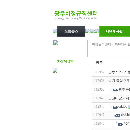
비정규직센터 >
자유게시
자유게시판
번호
112952
안동 역사 기행
112951
법원 공익근무
112950
광주동
112949
군산미군기지 '
112948
ddddd
112947
ddddd
112946
음