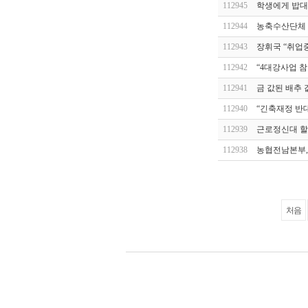
112945
학생에게 밥대신
112944
농축수산단체 
112943
장휘국 “취업
112942
“4대강사업 
112941
금 값된 배추 값
112940
“긴축재정 반대
112939
근로정신대 할머
112938
농협전남본부, 
처음