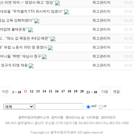
 라면 먹여 -> 영양사 해고 ‘정당’
최고관리자
12-21
대표들 "무차별적 FTA 좌시하지 않겠다"
최고관리자
12-21
중심 교육 강화하겠다”
최고관리자
12-21
참여업체 불매운동”
최고관리자
12-21
... "채소 값 폭등은 4대강 때문"
최고관리자
12-21
” 유럽 노동자 10만 명 뭉쳤다
최고관리자
12-21
니들 `99엔’ 재심사 청구
최고관리자
12-21
정규직 82명 채용
최고관리자
12-21
이전
11
12
13
14
15
16
17
18
19
20
다음
맨끝
1 ~ 10
21 ~ 30
and
or
광주비정규직센터 소개
|
공지사항
|
찾아오시는 길
|
사이트맵
|
관리자모드
506-813 광주광역시 광산구 우산동 1578-1번지 3층 Tel.062-951-6615 Fax.062-951-1982
Copyright (c)
광주비졍규직센터
All rights reserved.