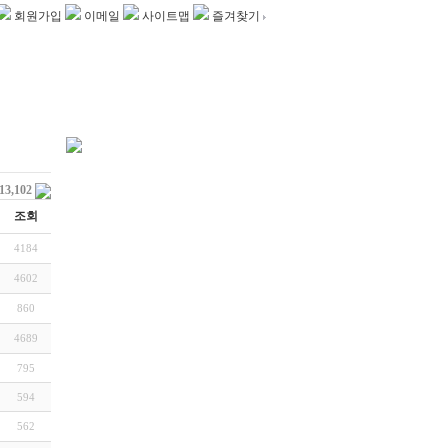
회원가입
이메일
사이트맵
즐겨찾기
113,102
조회
4184
4602
860
4689
795
594
562