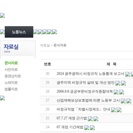
자료실 >
문서자료
문서자료
번호
제 목
사진자료
30
2024 광주광역시 비정규직 노동통계 보고서
동영상자료
노래자료
29
광주지역 비정규직 실태 및 개선 방안
법률자료
28
2006.8.8 공공부문비정규직종합대책
27
산업재해보상보호법에 따른 노동부 고시
26
비정규직법「차별시정제도」안내
25
07.7.27 개정 근기법
24
07 개정 기간제법