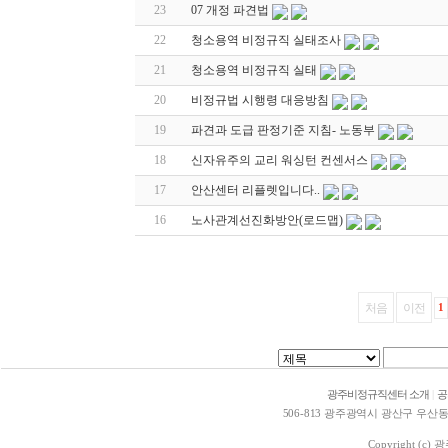
23
07 개정 파견법
22
청소용역 비정규직 실태조사
21
청소용역 비정규직 실태
20
비정규법 시행령 대응방침
19
파견과 도급 판정기준 지침- 노동부
18
신자유주의 교리 워싱턴 컨센서스
17
안산센터 리플렛입니다..
16
노사관계선진화방안(로드맵)
처음
이전
1
광주비정규직센터 소개
|
공
506-813 광주광역시 광산구 우산동 1578
Copyright (c)
광